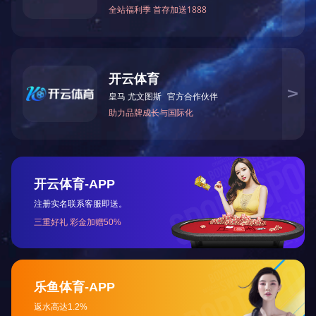
火狐官网-火狐(中国)一站式服务官网始终致
力于为客户提供高可靠性、定制化的密封解
决方案。新的一年，我们将继续以优质产品
与服务，携手伙伴共创价值！
再次恭祝新春快乐，马年大吉！
尚固（上海）工业科技有限公司
2026年2月9日
Previous page
火狐官网-火狐(中国)一站式服务官网开工大吉，新程再启共赴新程！