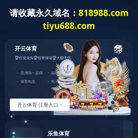
火狐官网
尚固(上海)工业科技有限公司2025年春节放假
通知
2026-02-09
Share:
尚固（上海）工业科技有限公司
2025年春节放假通知
尊敬的客户、合作伙伴及同事们：
新春将至，万象更新。感谢大家在过去一年
里对尚固的支持与信任！根据国家法定节假
日安排，结合公司实际情况，现将2025年春
节放假安排通知如下：